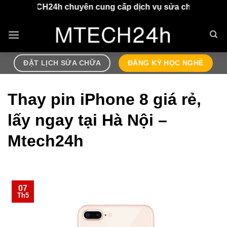
Chuyển
CH24h chuyên cung cấp dịch vụ sửa chữa điện thoại, airpo
đến
nội
dung
ĐẶT LỊCH SỬA CHỮA
ĐĂNG KÝ HỌC NGHỀ
Thay pin iPhone 8 giá rẻ,
lấy ngay tại Hà Nội –
Mtech24h
07
Th5