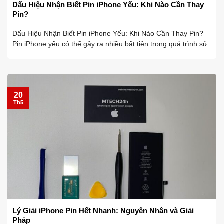
Dấu Hiệu Nhận Biết Pin iPhone Yếu: Khi Nào Cần Thay
Pin?
Dấu Hiệu Nhận Biết Pin iPhone Yếu: Khi Nào Cần Thay Pin?
Pin iPhone yếu có thể gây ra nhiều bất tiện trong quá trình sử
dụng hàng ngày. Nhận biết sớm các dấu hiệu của pin yếu giúp
bạn ...
20
Th5
Lý Giải iPhone Pin Hết Nhanh: Nguyên Nhân và Giải
Pháp