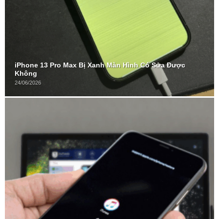
iPhone 13 Pro Max Bị Xanh Màn Hình Có Sửa Được
Không
24/06/2026