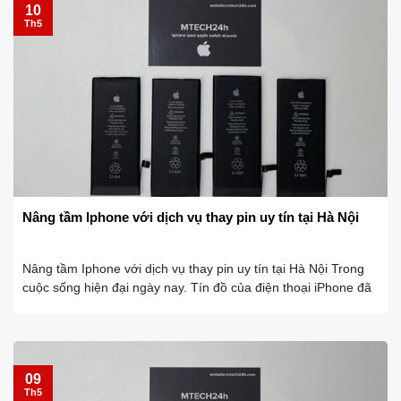
10
Th5
Nâng tầm Iphone với dịch vụ thay pin uy tín tại Hà Nội
Nâng tầm Iphone với dịch vụ thay pin uy tín tại Hà Nội Trong
cuộc sống hiện đại ngày nay. Tín đồ của điện thoại iPhone đã
trở thành một hiện tượng phổ biến trong cuộc sống hàng ngày.
Tuy ...
09
Th5