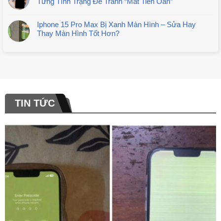
Từng Tình Trạng Để Tránh “Mất Tiền Oan”
Iphone 15 Pro Max Bị Xanh Màn Hình – Sửa Hay
Thay Màn Hình Tốt Hơn?
TIN TỨC