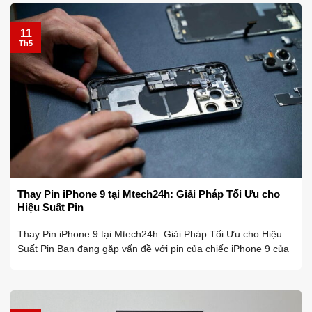
11
Th5
Thay Pin iPhone 9 tại Mtech24h: Giải Pháp Tối Ưu cho
Hiệu Suất Pin
Thay Pin iPhone 9 tại Mtech24h: Giải Pháp Tối Ưu cho Hiệu
Suất Pin Bạn đang gặp vấn đề với pin của chiếc iPhone 9 của
mình? Mtech24h sẽ giúp bạn giải quyết vấn đề này một cách
nhanh chóng ...