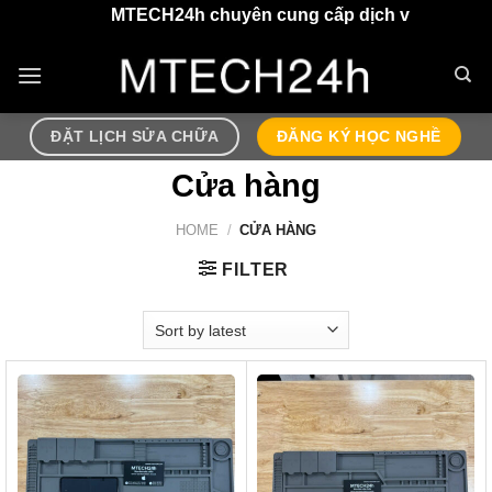
Chuyển
MTECH24h chuyên cung cấp dịch vụ sửa chữa điện t
đến
nội
dung
ĐẶT LỊCH SỬA CHỮA
ĐĂNG KÝ HỌC NGHỀ
Cửa hàng
HOME
/
CỬA HÀNG
FILTER