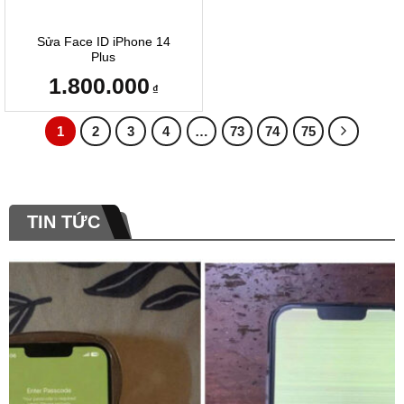
Sửa Face ID iPhone 14
Plus
1.800.000
₫
1
2
3
4
…
73
74
75
TIN TỨC