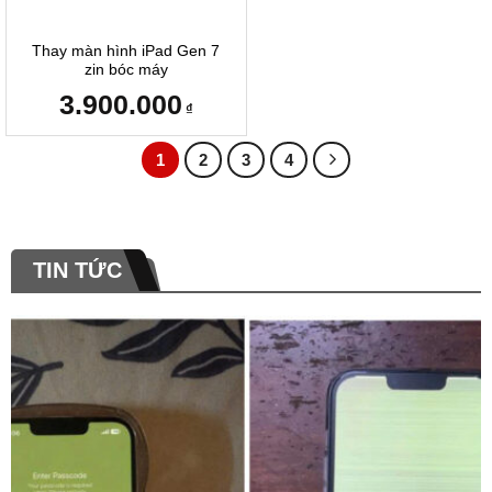
Thay màn hình iPad Gen 7
zin bóc máy
3.900.000
₫
1
2
3
4
TIN TỨC