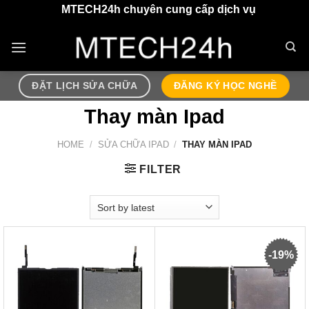
Chuyển
MTECH24h chuyên cung cấp dịch vụ sửa chữa điện thoạ
đến
nội
dung
ĐẶT LỊCH SỬA CHỮA
ĐĂNG KÝ HỌC NGHỀ
Thay màn Ipad
HOME
/
SỬA CHỮA IPAD
/
THAY MÀN IPAD
FILTER
-19%