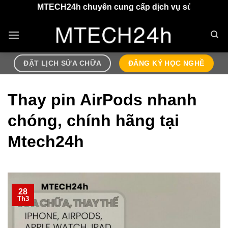
Chuyển
MTECH24h chuyên cung cấp dịch vụ sửa chữa điện thoại, a
đến
nội
dung
ĐẶT LỊCH SỬA CHỮA
ĐĂNG KÝ HỌC NGHỀ
Thay pin AirPods nhanh
chóng, chính hãng tại
Mtech24h
28
Th3