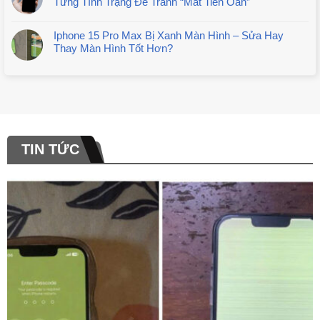
Từng Tình Trạng Để Tránh “Mất Tiền Oan”
Iphone 15 Pro Max Bị Xanh Màn Hình – Sửa Hay
Thay Màn Hình Tốt Hơn?
TIN TỨC