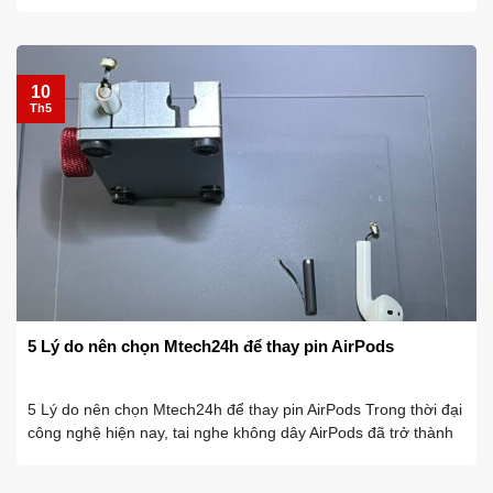
thay pin cho chiếc AirPods của mình tại Mtech24h và giờ đây
bạn đang phân ...
10
Th5
5 Lý do nên chọn Mtech24h để thay pin AirPods
5 Lý do nên chọn Mtech24h để thay pin AirPods Trong thời đại
công nghệ hiện nay, tai nghe không dây AirPods đã trở thành
một sản phẩm không còn xa lạ trong cuộc sống hàng ngày
của chúng ta. ...