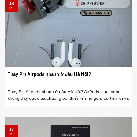
08
Th5
Thay Pin Airpods nhanh ở đâu Hà Nội?
Thay Pin Airpods nhanh ở đâu Hà Nội? AirPods là tai nghe
không dây được ưa chuộng bởi thiết kế nhỏ gọn. Sự tiện lợi và
chất lượng âm thanh tốt. Tuy nhiên, sau một thời gian sử
dụng. Pin ...
07
Th5