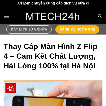
Chuyển
 chuyên cung cấp dịch vụ sửa chữa điện thoại, airpods l
đến
nội
dung
ĐẶT LỊCH SỬA CHỮA
ĐĂNG KÝ HỌC NGHỀ
Thay Cáp Màn Hình Z Flip
4 – Cam Kết Chất Lượng,
Hài Lòng 100% tại Hà Nội
25
Th10