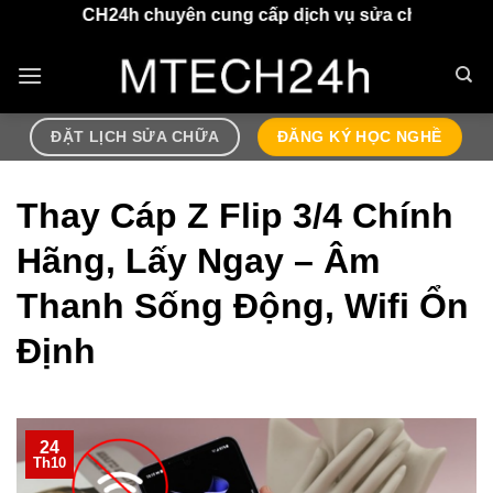
Chuyển
24h chuyên cung cấp dịch vụ sửa chữa điện thoại, airpod
đến
nội
dung
ĐẶT LỊCH SỬA CHỮA
ĐĂNG KÝ HỌC NGHỀ
Thay Cáp Z Flip 3/4 Chính
Hãng, Lấy Ngay – Âm
Thanh Sống Động, Wifi Ổn
Định
24
Th10