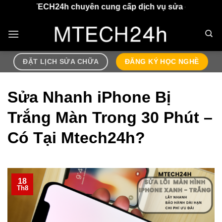
Chuyển
H24h chuyên cung cấp dịch vụ sửa chữa điện thoại, airpod
đến
nội
dung
ĐẶT LỊCH SỬA CHỮA
ĐĂNG KÝ HỌC NGHỀ
Sửa Nhanh iPhone Bị
Trắng Màn Trong 30 Phút –
Có Tại Mtech24h?
18
Th8