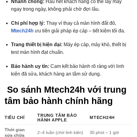
Nhanh chóng:
Hầu hết khách hàng có thể lấy máy
ngay trong ngày, không phải chờ đợi lâu.
Chi phí hợp lý:
Thay vì thay cả màn hình đắt đỏ,
Mtech24h
ưu tiên giải pháp ép cáp – tiết kiệm tối đa.
Trang thiết bị hiện đại:
Máy ép cáp, máy khò, thiết bị
test màn hình đạt chuẩn.
Bảo hành uy tín:
Cam kết bảo hành rõ ràng với linh
kiện đã sửa, khách hàng an tâm sử dụng.
So sánh Mtech24h với trung
tâm bảo hành chính hãng
TRUNG TÂM BẢO
TIÊU CHÍ
MTECH24H
HÀNH APPLE
Thời gian
2–4 tuần (chờ linh kiện)
30 phút – 1 giờ
sửa chữa