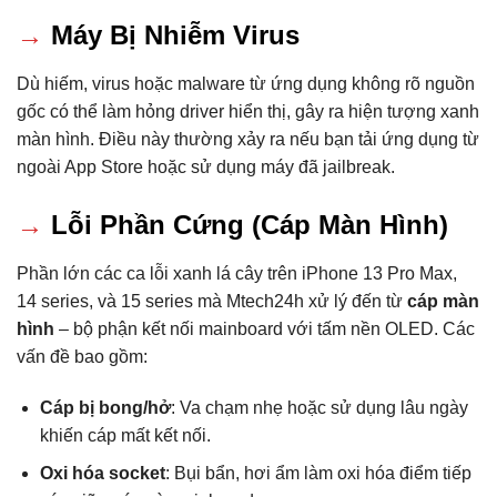
→
Máy Bị Nhiễm Virus
Dù hiếm, virus hoặc malware từ ứng dụng không rõ nguồn
gốc có thể làm hỏng driver hiển thị, gây ra hiện tượng xanh
màn hình. Điều này thường xảy ra nếu bạn tải ứng dụng từ
ngoài App Store hoặc sử dụng máy đã jailbreak.
→
Lỗi Phần Cứng (Cáp Màn Hình)
Phần lớn các ca lỗi xanh lá cây trên iPhone 13 Pro Max,
14 series, và 15 series mà Mtech24h xử lý đến từ
cáp màn
hình
– bộ phận kết nối mainboard với tấm nền OLED. Các
vấn đề bao gồm:
Cáp bị bong/hở
: Va chạm nhẹ hoặc sử dụng lâu ngày
khiến cáp mất kết nối.
Oxi hóa socket
: Bụi bẩn, hơi ẩm làm oxi hóa điểm tiếp