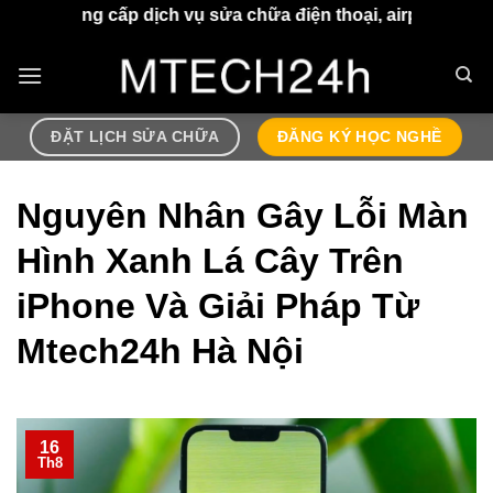
Chuyển
dịch vụ sửa chữa điện thoại, airpods lấy ngay sau 30 ph
đến
nội
dung
ĐẶT LỊCH SỬA CHỮA
ĐĂNG KÝ HỌC NGHỀ
Nguyên Nhân Gây Lỗi Màn
Hình Xanh Lá Cây Trên
iPhone Và Giải Pháp Từ
Mtech24h Hà Nội
16
Th8