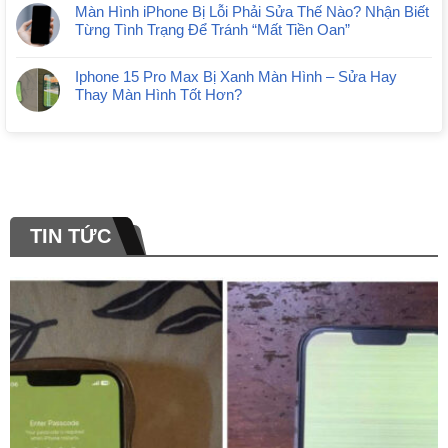
Màn Hình iPhone Bị Lỗi Phải Sửa Thế Nào? Nhận Biết
Từng Tình Trạng Để Tránh “Mất Tiền Oan”
Iphone 15 Pro Max Bị Xanh Màn Hình – Sửa Hay
Thay Màn Hình Tốt Hơn?
TIN TỨC