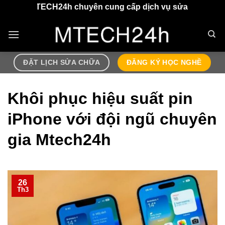
Chuyển
ECH24h chuyên cung cấp dịch vụ sửa chữa điện thoại, air
đến
nội
dung
ĐẶT LỊCH SỬA CHỮA
ĐĂNG KÝ HỌC NGHỀ
Khôi phục hiệu suất pin
iPhone với đội ngũ chuyên
gia Mtech24h
26
Th3