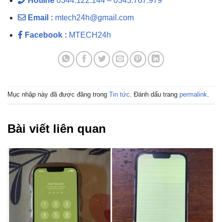
Hotline
0344.122.144 – 0343.767.979
Email :
mtech24h@gmail.com
Facebook :
MTECH24h
Mục nhập này đã được đăng trong
Tin tức
. Đánh dấu trang
permalink
.
Bài viết liên quan