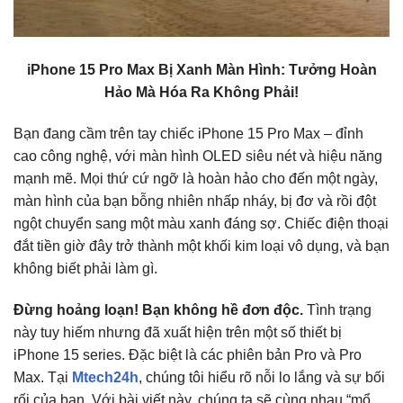
iPhone 15 Pro Max Bị Xanh Màn Hình: Tưởng Hoàn
Hảo Mà Hóa Ra Không Phải!
Bạn đang cầm trên tay chiếc iPhone 15 Pro Max – đỉnh
cao công nghệ,
với màn hình OLED siêu nét và hiệu năng
mạnh mẽ.
Mọi thứ cứ ngỡ là hoàn hảo cho đến một ngày,
màn hình của bạn bỗng nhiên nhấp nháy,
bị đơ và rồi đột
ngột chuyển sang một màu xanh đáng sợ.
Chiếc điện thoại
đắt tiền giờ đây trở thành một khối kim loại vô dụng,
và bạn
không biết phải làm gì.
Đừng hoảng loạn!
Bạn không hề đơn độc.
Tình trạng
này tuy hiếm nhưng đã xuất hiện trên một số thiết bị
iPhone 15 series. Đ
ặc biệt là các phiên bản Pro và Pro
Max.
Tại
Mtech24h
,
chúng tôi hiểu rõ nỗi lo lắng và sự bối
rối của bạn.
Với bài viết này,
chúng ta sẽ cùng nhau “mổ