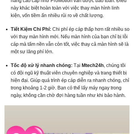
năng cao cấp như ProMotion vẫn được bảo toàn.
Điều
này khác biệt hoàn toàn với việc thay màn hình linh
kiện,
vốn tiềm ẩn nhiều rủi ro về chất lượng.
Tiết Kiệm Chi Phí:
Chi phí ép cáp thấp hơn rất nhiều so
với thay màn hình mới.
Nếu màn hình của bạn chỉ bị lỗi
cáp mà tấm nền vẫn còn tốt,
việc thay cả màn hình sẽ là
một sự lãng phí lớn.
Tốc độ xử lý nhanh chóng:
Tại
Mtech24h
,
chúng tôi
có đội ngũ kỹ thuật viên chuyên nghiệp và trang thiết bị
hiện đại. G
iúp quá trình ép cáp diễn ra nhanh chóng,
chỉ
trong khoảng 1-2 giờ.
Bạn có thể lấy máy ngay trong
ngày,
không cần chờ đợi hàng tuần như khi bảo hành.