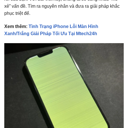
xẻ” vấn đề. Tì
m ra nguyên nhân và đưa ra giải pháp khắc
phục triệt để.
Xem thêm:
Tình Trạng iPhone Lỗi Màn Hình
Xanh/Trắng Giải Pháp Tối Ưu Tại Mtech24h