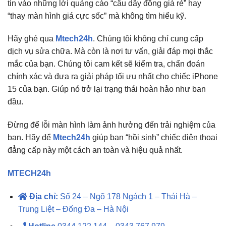
tin vào những lời quảng cáo “câu dây đồng giá rẻ” hay
“thay màn hình giá cực sốc” mà không tìm hiểu kỹ.
Hãy ghé qua
Mtech24h
.
Chúng tôi không chỉ cung cấp
dịch vụ sửa chữa. M
à còn là nơi tư vấn,
giải đáp mọi thắc
mắc của bạn.
Chúng tôi cam kết sẽ kiểm tra,
chẩn đoán
chính xác và đưa ra giải pháp tối ưu nhất cho chiếc iPhone
15 của bạn. G
iúp nó trở lại trạng thái hoàn hảo như ban
đầu.
Đừng để lỗi màn hình làm ảnh hưởng đến trải nghiệm của
bạn.
Hãy để
Mtech24h
giúp bạn “hồi sinh” chiếc điện thoại
đẳng cấp này một cách an toàn và hiệu quả nhất.
MTECH24h
Địa chỉ:
Số 24 – Ngõ 178 Ngách 1 – Thái Hà –
Trung Liệt – Đống Đa – Hà Nội