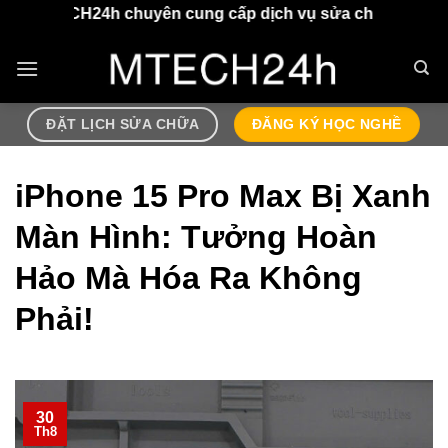
Chuyển
chuyên cung cấp dịch vụ sửa chữa điện thoại, airpods lấ
đến
nội
dung
ĐẶT LỊCH SỬA CHỮA
ĐĂNG KÝ HỌC NGHỀ
iPhone 15 Pro Max Bị Xanh
Màn Hình: Tưởng Hoàn
Hảo Mà Hóa Ra Không
Phải!
30
Th8