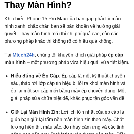
Thay Màn Hình?
Khi chiếc iPhone 15 Pro Max của bạn gặp phải lỗi màn
hình xanh,
chắc chắn bạn sẽ băn khoăn về hướng giải
quyết.
Thay màn hình mới thì chi phí quá cao,
còn các
phương pháp khác thì không rõ có hiệu quả không.
Tại
Mtech24h
,
chúng tôi khuyến khích giải pháp
ép cáp
màn hình
– một phương pháp vừa hiệu quả,
vừa tiết kiệm.
Hiểu đúng về Ép Cáp:
Ép cáp là một kỹ thuật chuyên
sâu,
tháo rời lớp cáp tín hiệu bị lỗi ra khỏi màn hình và
ép lại một sợi cáp mới bằng máy ép chuyên dụng.
Một
giải pháp sửa chữa triệt để,
khắc phục tận gốc vấn đề.
Giữ Lại Màn Hình Zin:
Lợi ích lớn nhất của ép cáp là
giúp bạn giữ lại tấm nền màn hình zin theo máy.
Chất
lượng hiển thị,
màu sắc,
độ nhạy cảm ứng và các tính