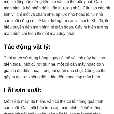
một số lỗi phần cứng tiềm ẩn vẫn có thể bộc phát.
Cáp
màn hình là bộ phận dễ bị tổn thương nhất.
Cấu tạo cáp rất
tinh vi,
chỉ một va chạm nhẹ,
áp lực nhỏ hoặc lỗi từ nhà
sản xuất cũng có thể làm đứt ngầm các vi mạch.
Khi đó,
tín
hiệu truyền đến màn hình bị gián đoạn. G
ây ra hiện tượng
màn hình chỉ hiển thị một màu duy nhất.
Tác động vật lý:
Thói quen sử dụng hàng ngày có thể vô tình gây hại cho
điện thoại.
Một cú rơi dù nhẹ,
một cú cấn máy hoặc đơn
giản là để điện thoại trong túi quần quá chật. Cũng có thể
gây ra áp lực không đều,
dẫn đến hỏng cáp màn hình.
Lỗi sản xuất:
Một số lô máy,
dù hiếm,
vẫn có thể có lỗi trong quá trình
sản xuất.
Các mối hàn trên cáp màn hình có thể không