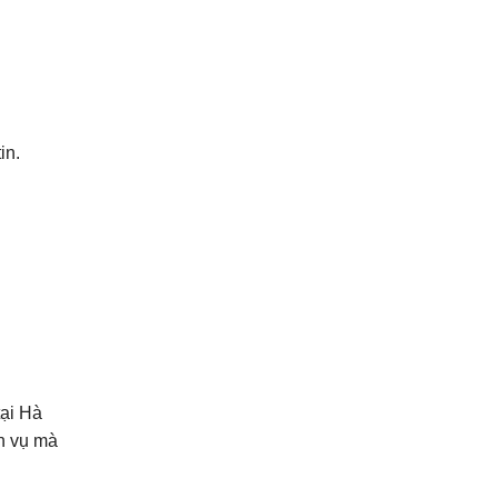
in.
tại Hà
ch vụ mà