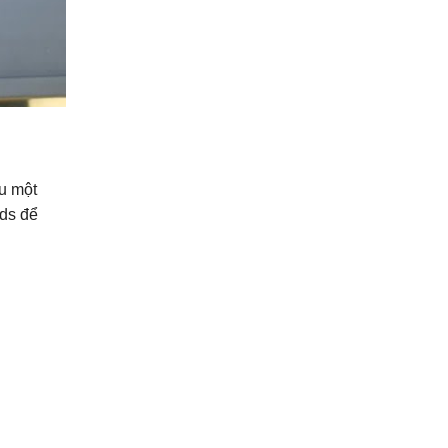
au một
ods để