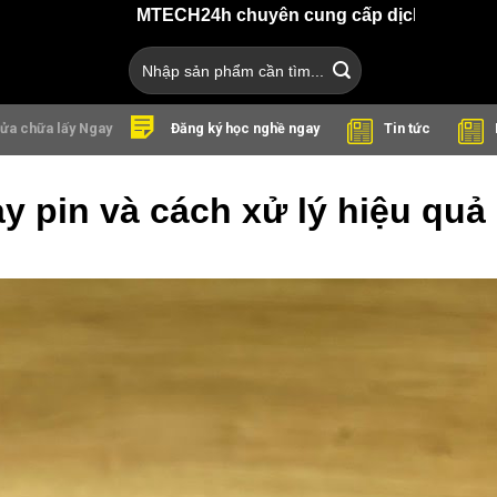
MTECH24h chuyên cung cấp dịch vụ sửa chữa điện th
Search
for:
ửa chữa lấy Ngay
Tin tức
Đăng ký học nghề ngay
y pin và cách xử lý hiệu quả