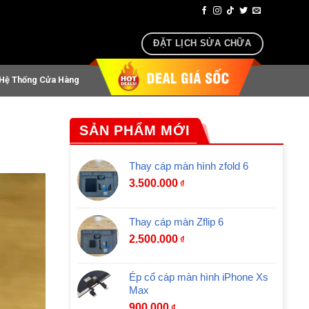
oại, airpods lấy ngay sau 30 phút
ĐẶT LỊCH SỬA CHỮA
Hệ Thống Cửa Hàng
SẢN PHẨM MỚI
Thay cáp màn hình zfold 6
3.500.000
₫
Thay cáp màn Zflip 6
2.500.000
₫
Ép cổ cáp màn hình iPhone Xs
Max
900.000
₫