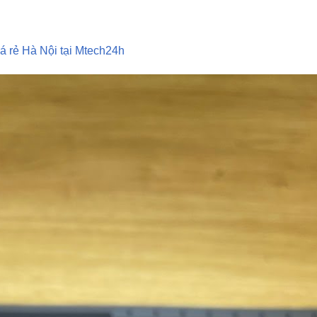
á rẻ Hà Nội tại Mtech24h