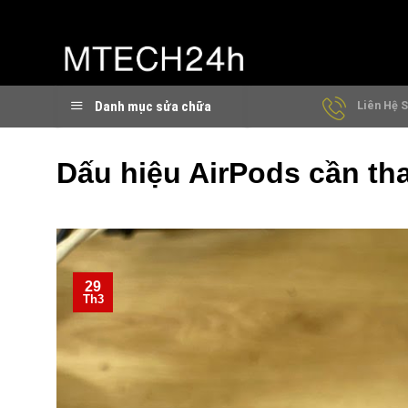
Chuyển
đến
nội
dung
Danh mục sửa chữa
Liên Hệ S
Dấu hiệu AirPods cần tha
29
Th3