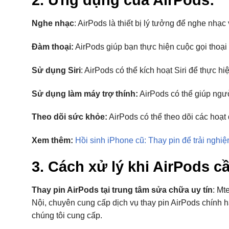
Nghe nhạc
: AirPods là thiết bị lý tưởng để nghe nhạc
Đàm thoại:
AirPods giúp bạn thực hiện cuộc gọi thoại r
Sử dụng Siri
: AirPods có thể kích hoạt Siri để thực hi
Sử dụng làm máy trợ thính:
AirPods có thể giúp ngư
Theo dõi sức khỏe:
AirPods có thể theo dõi các hoạ
Xem thêm:
Hồi sinh iPhone cũ: Thay pin để trải ngh
3. Cách xử lý khi AirPods cầ
Thay pin AirPods tại trung tâm sửa chữa uy tín
: Mt
Nội, chuyên cung cấp dịch vụ thay pin AirPods chính hã
chúng tôi cung cấp.