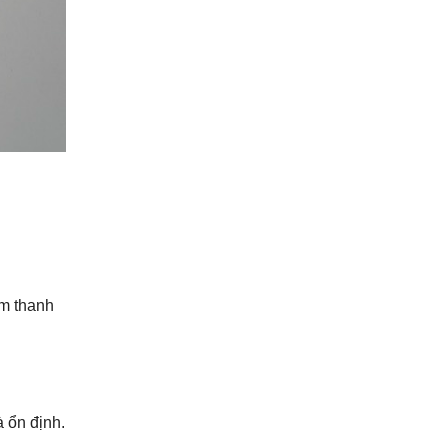
âm thanh
à ổn định.