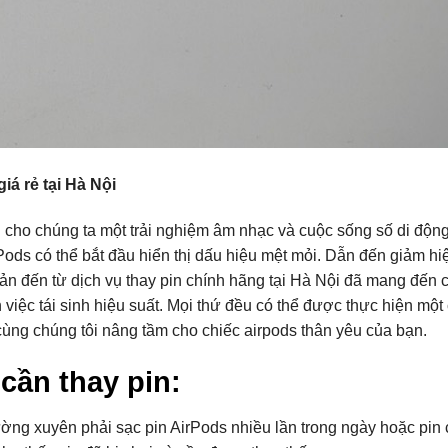
iá rẻ tại Hà Nội
 cho chúng ta một trải nghiệm âm nhạc và cuộc sống số di động
rPods có thể bắt đầu hiển thị dấu hiệu mệt mỏi. Dẫn đến giảm hi
ản đến từ dịch vụ thay pin chính hãng tại Hà Nội đã mang đến cơ
n việc tái sinh hiệu suất. Mọi thứ đều có thể được thực hiện một
ùng chúng tôi nâng tầm cho chiếc airpods thân yêu của bạn.
cần thay pin:
ng xuyên phải sạc pin AirPods nhiều lần trong ngày hoặc pin 