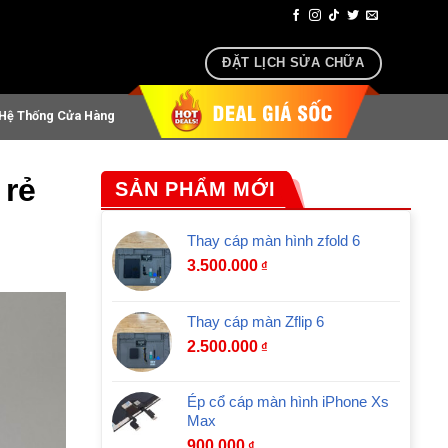
oại, airpods lấy ngay sau 30 phút
ĐẶT LỊCH SỬA CHỮA
Hệ Thống Cửa Hàng
 rẻ
SẢN PHẨM MỚI
Thay cáp màn hình zfold 6
3.500.000
₫
Thay cáp màn Zflip 6
2.500.000
₫
Ép cổ cáp màn hình iPhone Xs
Max
900.000
₫