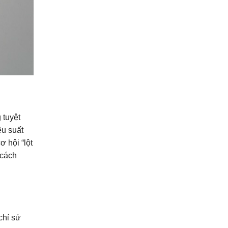
 tuyệt
ệu suất
 hội “lột
 cách
chỉ sử