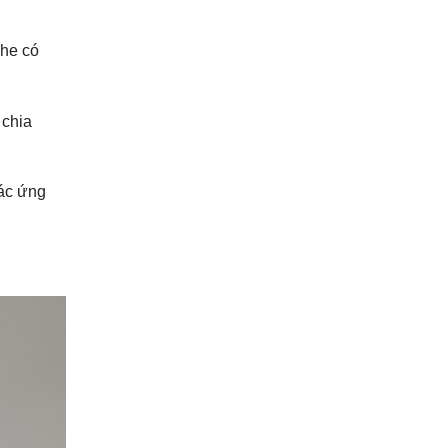
ghe có
 chia
các ứng