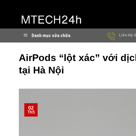
Chuyển
đến
nội
dung
Danh mục sửa chữa
Liên Hệ S
AirPods “lột xác” với dịc
tại Hà Nội
02
Th5