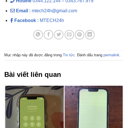
Hotline
0344.122.144 – 0343.767.979
Email :
mtech24h@gmail.com
Facebook :
MTECH24h
Mục nhập này đã được đăng trong
Tin tức
. Đánh dấu trang
permalink
.
Bài viết liên quan