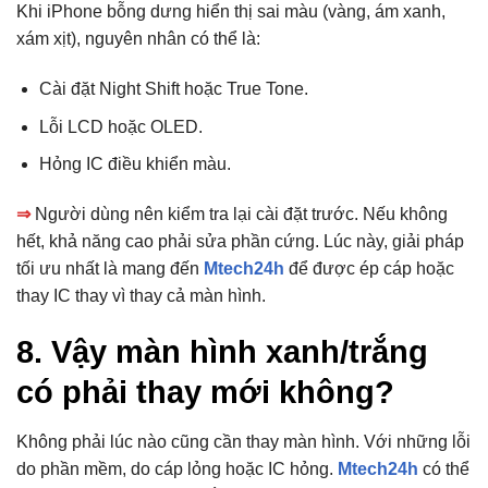
Khi iPhone bỗng dưng hiển thị sai màu (vàng, ám xanh,
xám xịt), nguyên nhân có thể là:
Cài đặt Night Shift hoặc True Tone.
Lỗi LCD hoặc OLED.
Hỏng IC điều khiển màu.
⇒
Người dùng nên kiểm tra lại cài đặt trước. Nếu không
hết, khả năng cao phải sửa phần cứng. Lúc này, giải pháp
tối ưu nhất là mang đến
Mtech24h
để được ép cáp hoặc
thay IC thay vì thay cả màn hình.
8. Vậy màn hình xanh/trắng
có phải thay mới không?
Không phải lúc nào cũng cần thay màn hình. Với những lỗi
do phần mềm, do cáp lỏng hoặc IC hỏng.
Mtech24h
có thể