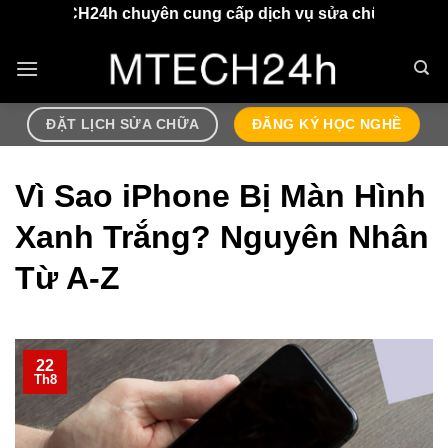
Chuyển
chuyên cung cấp dịch vụ sửa chữa điện thoại, airpods lấ
đến
nội
dung
ĐẶT LỊCH SỬA CHỮA
ĐĂNG KÝ HỌC NGHỀ
Vì Sao iPhone Bị Màn Hình
Xanh Trắng? Nguyên Nhân
Từ A-Z
22
Th8