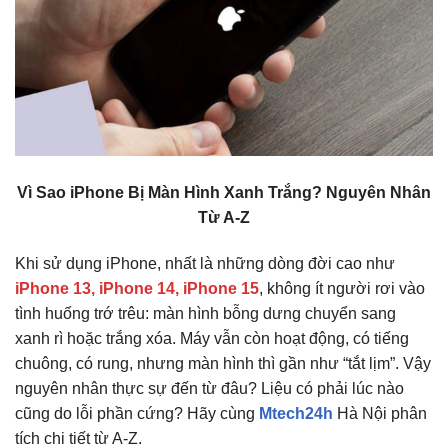
Vì Sao iPhone Bị Màn Hình Xanh Trắng? Nguyên Nhân
Từ A-Z
Khi sử dụng iPhone, nhất là những dòng đời cao như
iPhone 13, iPhone 14, iPhone 15
, không ít người rơi vào
tình huống trớ trêu: màn hình bỗng dưng chuyển sang
xanh rì hoặc trắng xóa. Máy vẫn còn hoạt động, có tiếng
chuông, có rung, nhưng màn hình thì gần như “tắt lịm”. Vậy
nguyên nhân thực sự đến từ đâu? Liệu có phải lúc nào
cũng do lỗi phần cứng? Hãy cùng
Mtech24h
Hà Nội phân
tích chi tiết từ A-Z.