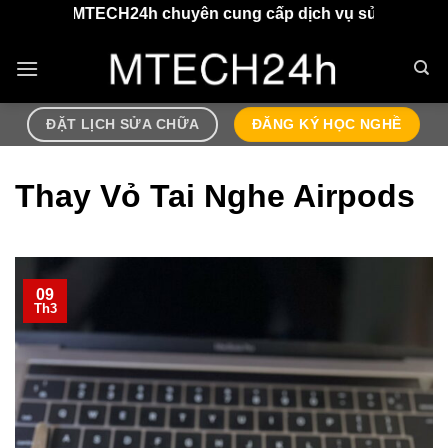
Chuyển
MTECH24h chuyên cung cấp dịch vụ sửa chữa điện thoại, a
đến
nội
dung
ĐẶT LỊCH SỬA CHỮA
ĐĂNG KÝ HỌC NGHỀ
Thay Vỏ Tai Nghe Airpods
09
Th3