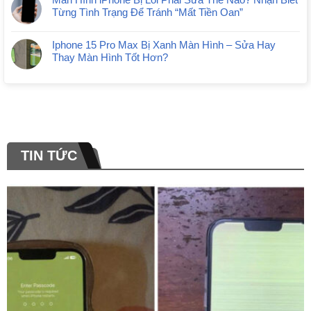
Từng Tình Trạng Để Tránh “Mất Tiền Oan”
Iphone 15 Pro Max Bị Xanh Màn Hình – Sửa Hay
Thay Màn Hình Tốt Hơn?
TIN TỨC