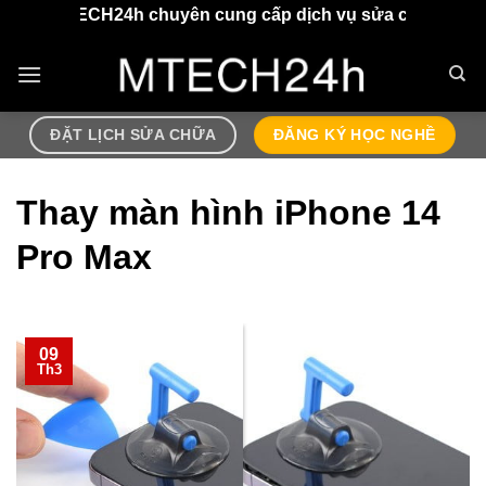
Chuyển
4h chuyên cung cấp dịch vụ sửa chữa điện thoại, airpods
đến
nội
dung
ĐẶT LỊCH SỬA CHỮA
ĐĂNG KÝ HỌC NGHỀ
Thay màn hình iPhone 14
Pro Max
09
Th3