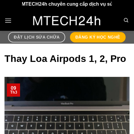
Chuyển
MTECH24h chuyên cung cấp dịch vụ sửa chữa điện thoại, a
đến
nội
dung
ĐẶT LỊCH SỬA CHỮA
ĐĂNG KÝ HỌC NGHỀ
Thay Loa Airpods 1, 2, Pro
09
Th3