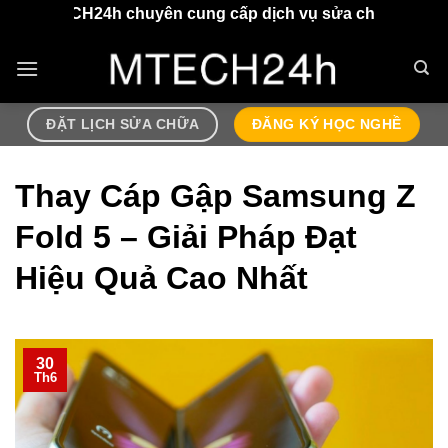
Chuyển
chuyên cung cấp dịch vụ sửa chữa điện thoại, airpods lấ
đến
nội
dung
ĐẶT LỊCH SỬA CHỮA
ĐĂNG KÝ HỌC NGHỀ
Thay Cáp Gập Samsung Z
Fold 5 – Giải Pháp Đạt
Hiệu Quả Cao Nhất
30
Th6