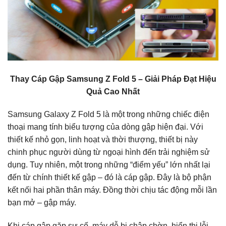
Thay Cáp Gập Samsung Z Fold 5 – Giải Pháp Đạt Hiệu
Quả Cao Nhất
Samsung Galaxy Z Fold 5 là một trong những chiếc điện
thoại mang tính biểu tượng của dòng gập hiện đại. Với
thiết kế nhỏ gọn, linh hoạt và thời thượng, thiết bị này
chinh phục người dùng từ ngoại hình đến trải nghiệm sử
dụng. Tuy nhiên, một trong những “điểm yếu” lớn nhất lại
đến từ chính thiết kế gập – đó là cáp gập. Đây là bộ phận
kết nối hai phần thân máy. Đồng thời chịu tác động mỗi lần
bạn mở – gập máy.
Khi cáp gập gặp sự cố, máy dễ bị chập chờn, hiển thị lỗi,