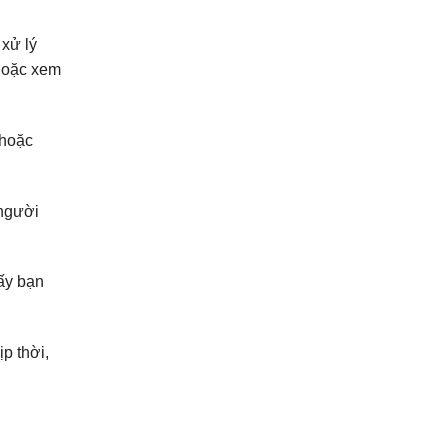
 xử lý
 hoặc xem
 hoặc
 người
ấy bạn
p thời,