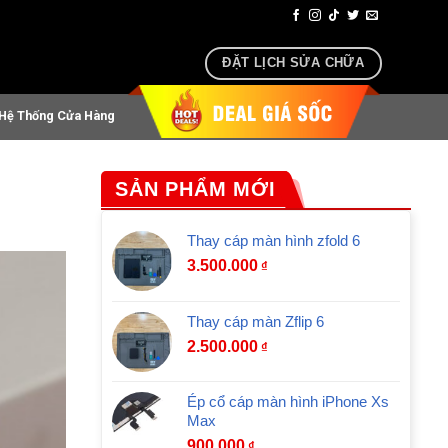
hoại, airpods lấy ngay sau 30 phút
ĐẶT LỊCH SỬA CHỮA
Hệ Thống Cửa Hàng
SẢN PHẨM MỚI
Thay cáp màn hình zfold 6
3.500.000
₫
Thay cáp màn Zflip 6
2.500.000
₫
Ép cổ cáp màn hình iPhone Xs
Max
900.000
₫