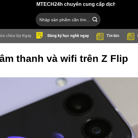
MTECH24h chuyên cung cấp dịch vụ sửa chữa điện t
Search
for:
ửa chữa lấy Ngay
Tin tức
Đăng ký học nghề ngay
m thanh và wifi trên Z Flip