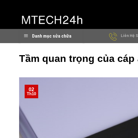
Chuyển
đến
nội
dung
Danh mục sửa chữa
Liên Hệ S
Tầm quan trọng của cáp â
02
Th10