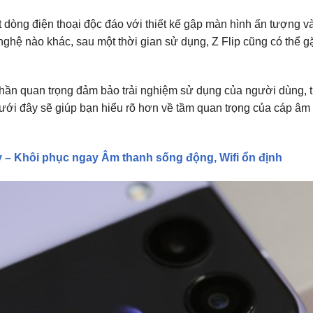
 dòng điện thoại độc đáo với thiết kế gập màn hình ấn tượng v
g nghệ nào khác, sau một thời gian sử dụng, Z Flip cũng có thể g
 phần quan trọng đảm bảo trải nghiệm sử dụng của người dùng, t
ưới đây sẽ giúp bạn hiểu rõ hơn về tầm quan trọng của cáp âm
ay – Khôi phục ngay Âm thanh sống động, Wifi ổn định