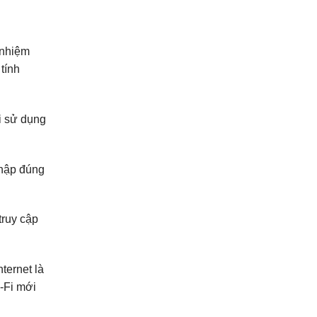
 nhiệm
tính
i sử dụng
nhập đúng
truy cập
ternet là
i-Fi mới