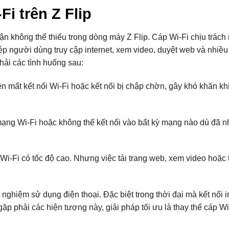
i trên Z Flip
ận không thể thiếu trong dòng máy Z Flip. Cáp Wi-Fi chịu trách
ép người dùng truy cập internet, xem video, duyệt web và nhiều 
hải các tình huống sau:
n mất kết nối Wi-Fi hoặc kết nối bị chập chờn, gây khó khăn kh
 mạng Wi-Fi hoặc không thể kết nối vào bất kỳ mạng nào dù đã 
Wi-Fi có tốc độ cao. Nhưng việc tải trang web, xem video hoặc 
ghiệm sử dụng điện thoại. Đặc biệt trong thời đại mà kết nối in
ặp phải các hiện tượng này, giải pháp tối ưu là thay thế cáp W