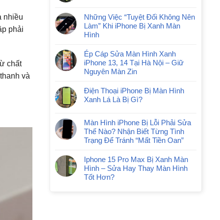
à nhiều
Những Việc “Tuyệt Đối Không Nên
Làm” Khi iPhone Bị Xanh Màn
ặp phải
Hình
Ép Cáp Sửa Màn Hình Xanh
iPhone 13, 14 Tại Hà Nội – Giữ
ừ chất
Nguyên Màn Zin
 thanh và
Điện Thoại iPhone Bị Màn Hình
Xanh Lá Là Bị Gì?
Màn Hình iPhone Bị Lỗi Phải Sửa
Thế Nào? Nhận Biết Từng Tình
Trạng Để Tránh “Mất Tiền Oan”
Iphone 15 Pro Max Bị Xanh Màn
Hình – Sửa Hay Thay Màn Hình
Tốt Hơn?