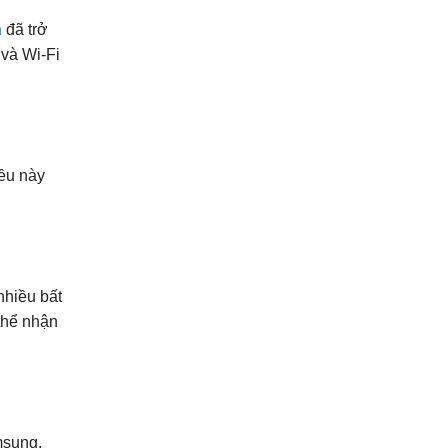
h
đã trở
 và Wi-Fi
iều này
nhiều bất
thể nhận
msung.