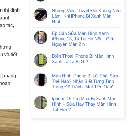
 thị đỉnh
Những Việc “Tuyệt Đối Không Nên
Làm” Khi iPhone Bị Xanh Màn
 xanh
Hình
ao tác,
Ép Cáp Sửa Màn Hình Xanh
iPhone 13, 14 Tại Hà Nội – Giữ
Nguyên Màn Zin
 Nhưng
u và tiết
Điện Thoại iPhone Bị Màn Hình
Xanh Lá Là Bị Gì?
Màn Hình iPhone Bị Lỗi Phải Sửa
ết mang
Thế Nào? Nhận Biết Từng Tình
 hoàn
Trạng Để Tránh “Mất Tiền Oan”
Iphone 15 Pro Max Bị Xanh Màn
Hình – Sửa Hay Thay Màn Hình
Tốt Hơn?