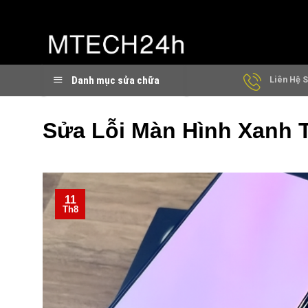
Chuyển
đến
nội
dung
Danh mục sửa chữa
Liên Hệ S
Sửa Lỗi Màn Hình Xanh T
11
Th8