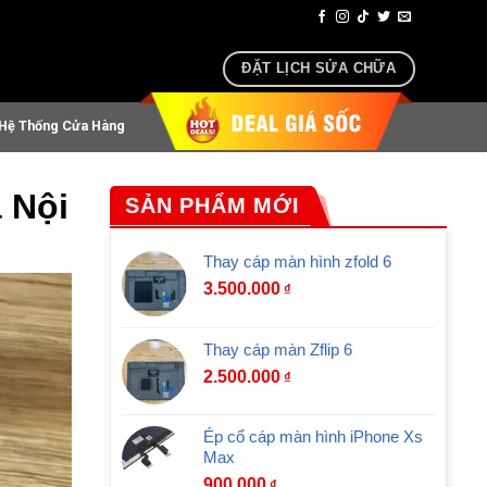
, airpods lấy ngay sau 30 phút
ĐẶT LỊCH SỬA CHỮA
Hệ Thống Cửa Hàng
 Nội
SẢN PHẨM MỚI
Thay cáp màn hình zfold 6
3.500.000
₫
Thay cáp màn Zflip 6
2.500.000
₫
Ép cổ cáp màn hình iPhone Xs
Max
900.000
₫