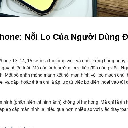
Phone: Nỗi Lo Của Người Dùng 
hone 13, 14, 15 series cho công việc và cuộc sống hàng ngày là
hỉ gây phiền toái. Mà còn ảnh hưởng trực tiếp đến công việc. N
nh. Một bộ phận mỏng manh kết nối màn hình với bo mạch chủ, 
ẹ, va đập, hoặc thậm chí là áp lực từ việc bỏ điện thoại vào túi
 hình (phần hiển thị hình ảnh) không bị hư hỏng. Mà chỉ là tín 
pháp ép cáp màn hình lại hiệu quả hơn nhiều so với việc thay to