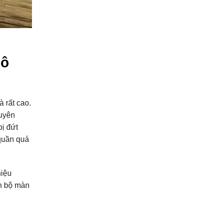
Đô
 rất cao.
guyên
bị đứt
 quần quá
hiệu
àn bộ màn