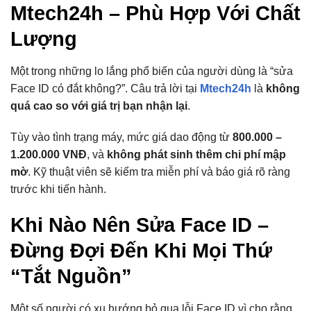
Mtech24h – Phù Hợp Với Chất
Lượng
Một trong những lo lắng phổ biến của người dùng là “sửa
Face ID có đắt không?”. Câu trả lời tại
Mtech24h
là
không
quá cao so với giá trị bạn nhận lại
.
Tùy vào tình trạng máy, mức giá dao động từ
800.000 –
1.200.000 VNĐ
, và
không phát sinh thêm chi phí mập
mờ
. Kỹ thuật viên sẽ kiểm tra miễn phí và báo giá rõ ràng
trước khi tiến hành.
Khi Nào Nên Sửa Face ID –
Đừng Đợi Đến Khi Mọi Thứ
“Tắt Nguồn”
Một số người có xu hướng bỏ qua lỗi Face ID vì cho rằng