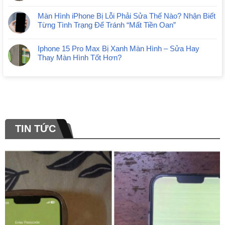
Màn Hình iPhone Bị Lỗi Phải Sửa Thế Nào? Nhận Biết
Từng Tình Trạng Để Tránh “Mất Tiền Oan”
Iphone 15 Pro Max Bị Xanh Màn Hình – Sửa Hay
Thay Màn Hình Tốt Hơn?
TIN TỨC