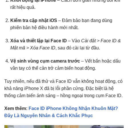
Khởi động lại iPhone
– Cách đơn giản nhưng đôi khi
rất hiệu quả.
Kiểm tra cập nhật iOS
– Đảm bảo bạn đang dùng
phiên bản hệ điều hành mới nhất.
Xóa và thiết lập lại Face ID
– Vào
Cài đặt > Face ID &
Mật mã > Xóa Face ID
, sau đó cài lại từ đầu.
Vệ sinh vùng cụm camera trước
– Vết bẩn hoặc dấu
vân tay có thể cản trở cảm biến hoạt động.
Tuy nhiên, nếu đã thử và Face ID vẫn không hoạt động, có
khả năng iPhone X đã bị lỗi phần cứng. Đặc biệt là hệ
thống cảm biến ánh sáng – hồng ngoại trong cụm Face ID.
Xem thêm:
Face ID iPhone Không Nhận Khuôn Mặt?
Đây Là Nguyên Nhân & Cách Khắc Phục