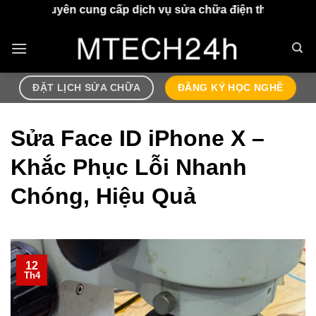
Chuyển
ung cấp dịch vụ sửa chữa điện thoại, airpods lấy ngay s
đến
nội
dung
ĐẶT LỊCH SỬA CHỮA
ĐĂNG KÝ HỌC NGHỀ
Sửa Face ID iPhone X –
Khắc Phục Lỗi Nhanh
Chóng, Hiệu Quả
12
Th4