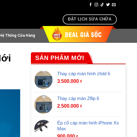
oại, airpods lấy ngay sau 30 phút
ĐẶT LỊCH SỬA CHỮA
Hệ Thống Cửa Hàng
Mới
SẢN PHẨM MỚI
Thay cáp màn hình zfold 6
3.500.000
₫
Thay cáp màn Zflip 6
2.500.000
₫
Ép cổ cáp màn hình iPhone Xs
Max
900.000
₫