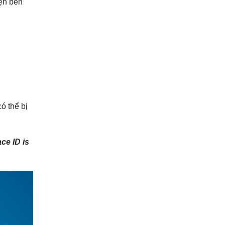
iện bên
ó thể bị
ce ID is