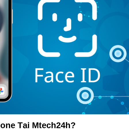
hone Tại Mtech24h?