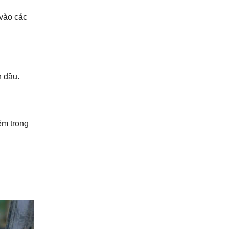
vào các
n đầu.
êm trong