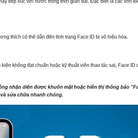
tiếp xúc với nước trong thời gian dài. Đặc biệt là các linh k
ng thích có thể dẫn đến tình trạng Face ID bị vô hiệu hóa.
iện không đạt chuẩn hoặc kỹ thuật viên thao tác sai, Face ID c
không nhận diện được khuôn mặt hoặc hiển thị thông báo “Fa
a và sửa chữa nhanh chóng.