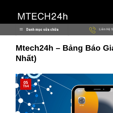
Chuyển
đến
nội
dung
Danh mục sửa chữa
Liên Hệ S
Mtech24h – Bảng Báo Giá
Nhất)
05
Th4