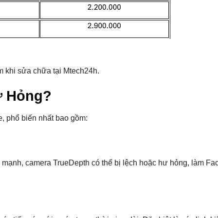
m khi sửa chữa tại Mtech24h.
Hư Hỏng?
e, phổ biến nhất bao gồm:
ng mạnh, camera TrueDepth có thể bị lệch hoặc hư hỏng, làm Fa