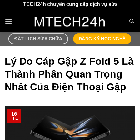
Chuyển
H24h chuyên cung cấp dịch vụ sửa chữa điện thoại, airpo
đến
nội
dung
ĐẶT LỊCH SỬA CHỮA
ĐĂNG KÝ HỌC NGHỀ
Lý Do Cáp Gập Z Fold 5 Là
Thành Phần Quan Trọng
Nhất Của Điện Thoại Gập
16
Th1