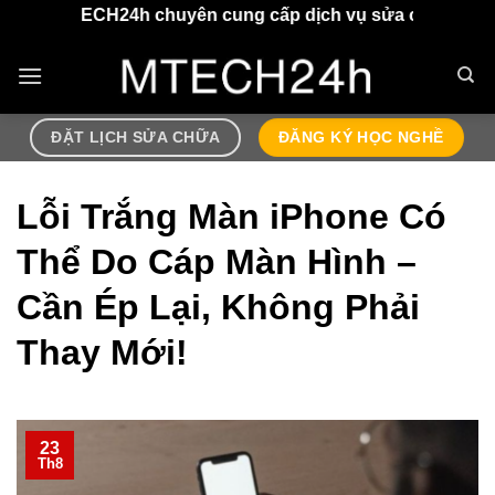
Chuyển
4h chuyên cung cấp dịch vụ sửa chữa điện thoại, airpods
đến
nội
dung
ĐẶT LỊCH SỬA CHỮA
ĐĂNG KÝ HỌC NGHỀ
Lỗi Trắng Màn iPhone Có
Thể Do Cáp Màn Hình –
Cần Ép Lại, Không Phải
Thay Mới!
23
Th8