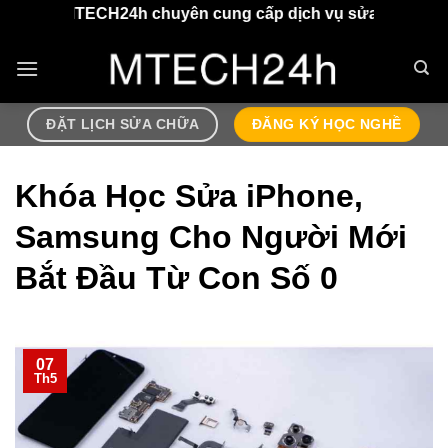
Chuyển
TECH24h chuyên cung cấp dịch vụ sửa chữa điện thoại, air
đến
nội
dung
ĐẶT LỊCH SỬA CHỮA
ĐĂNG KÝ HỌC NGHỀ
Khóa Học Sửa iPhone,
Samsung Cho Người Mới
Bắt Đầu Từ Con Số 0
07
Th5