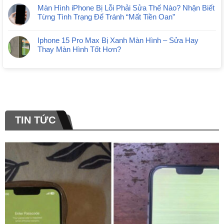
Màn Hình iPhone Bị Lỗi Phải Sửa Thế Nào? Nhận Biết
Từng Tình Trạng Để Tránh “Mất Tiền Oan”
Iphone 15 Pro Max Bị Xanh Màn Hình – Sửa Hay
Thay Màn Hình Tốt Hơn?
TIN TỨC