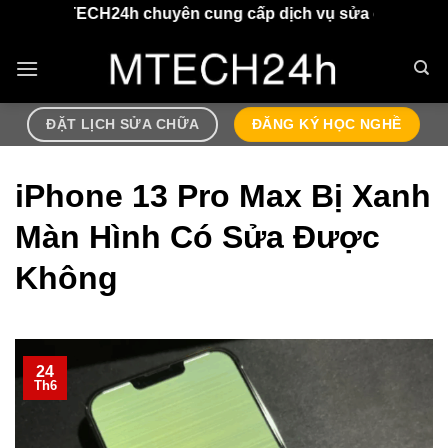
Chuyển
 chuyên cung cấp dịch vụ sửa chữa điện thoại, airpods l
đến
nội
dung
ĐẶT LỊCH SỬA CHỮA
ĐĂNG KÝ HỌC NGHỀ
iPhone 13 Pro Max Bị Xanh
Màn Hình Có Sửa Được
Không
24
Th6