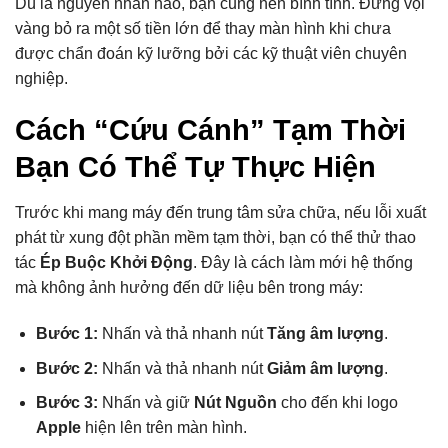
Dù là nguyên nhân nào, bạn cũng nên bình tĩnh. Đừng vội
vàng bỏ ra một số tiền lớn để thay màn hình khi chưa
được chẩn đoán kỹ lưỡng bởi các kỹ thuật viên chuyên
nghiệp.
Cách “Cứu Cánh” Tạm Thời
Bạn Có Thể Tự Thực Hiện
Trước khi mang máy đến trung tâm sửa chữa, nếu lỗi xuất
phát từ xung đột phần mềm tạm thời, bạn có thể thử thao
tác
Ép Buộc Khởi Động
. Đây là cách làm mới hệ thống
mà không ảnh hưởng đến dữ liệu bên trong máy:
Bước 1:
Nhấn và thả nhanh nút
Tăng âm lượng
.
Bước 2:
Nhấn và thả nhanh nút
Giảm âm lượng
.
Bước 3:
Nhấn và giữ
Nút Nguồn
cho đến khi logo
Apple
hiện lên trên màn hình.