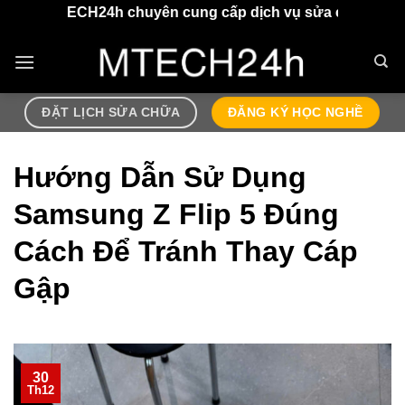
Chuyển
 chuyên cung cấp dịch vụ sửa chữa điện thoại, airpods l
đến
nội
dung
ĐẶT LỊCH SỬA CHỮA
ĐĂNG KÝ HỌC NGHỀ
Hướng Dẫn Sử Dụng
Samsung Z Flip 5 Đúng
Cách Để Tránh Thay Cáp
Gập
30
Th12