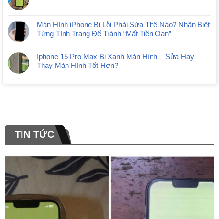
Màn Hình iPhone Bị Lỗi Phải Sửa Thế Nào? Nhận Biết
Từng Tình Trạng Để Tránh “Mất Tiền Oan”
Iphone 15 Pro Max Bị Xanh Màn Hình – Sửa Hay
Thay Màn Hình Tốt Hơn?
TIN TỨC