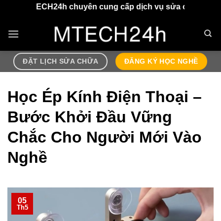
Chuyển
CH24h chuyên cung cấp dịch vụ sửa chữa điện thoại, airpo
đến
nội
dung
ĐẶT LỊCH SỬA CHỮA
ĐĂNG KÝ HỌC NGHỀ
Học Ép Kính Điện Thoại –
Bước Khởi Đầu Vững
Chắc Cho Người Mới Vào
Nghề
05
Th5