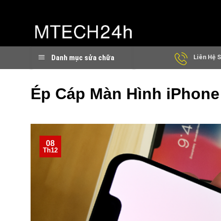
Chuyển
đến
nội
dung
Danh mục sửa chữa
Liên Hệ S
Ép Cáp Màn Hình iPhone
08
Th12