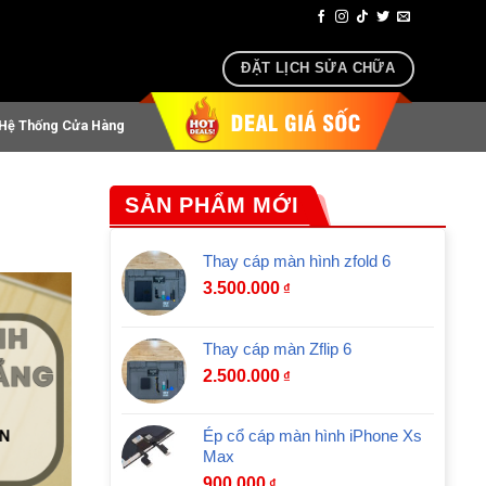
 airpods lấy ngay sau 30 phút
ĐẶT LỊCH SỬA CHỮA
Hệ Thống Cửa Hàng
SẢN PHẨM MỚI
Thay cáp màn hình zfold 6
3.500.000
₫
Thay cáp màn Zflip 6
2.500.000
₫
Ép cổ cáp màn hình iPhone Xs
Max
900.000
₫