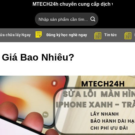
MTECH24h chuyên cung cấp dịch vụ sửa chữa điện thoại,
Search
for:
ửa chữa lấy Ngay
Tin tức
Đăng ký học nghề ngay
 Giá Bao Nhiêu?