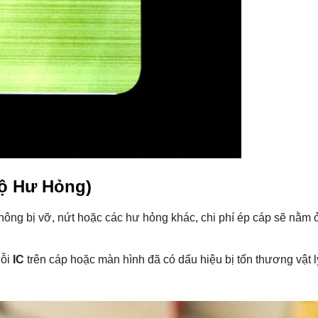
Độ Hư Hỏng)
hông bị vỡ, nứt hoặc các hư hỏng khác, chi phí ép cáp sẽ nằm
lỗi
IC
trên cáp hoặc màn hình đã có dấu hiệu bị tổn thương vật lý