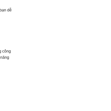
 bạn dễ
g công
h năng