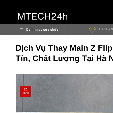
Chuyển
đến
nội
dung
Danh mục sửa chữa
Liên Hệ S
Dịch Vụ Thay Main Z Fli
Tín, Chất Lượng Tại Hà 
21
Th11