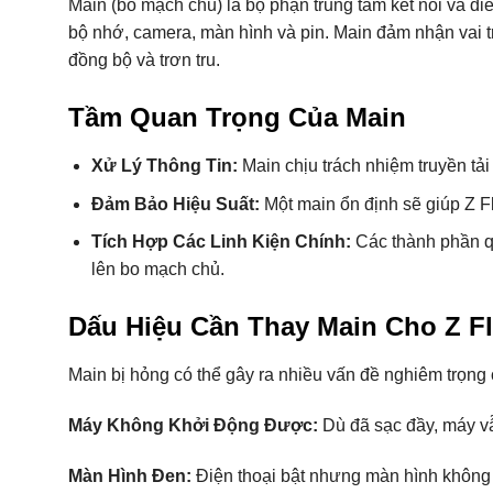
Main (bo mạch chủ) là bộ phận trung tâm kết nối và đi
bộ nhớ, camera, màn hình và pin. Main đảm nhận vai t
đồng bộ và trơn tru.
Tầm Quan Trọng Của Main
Xử Lý Thông Tin:
Main chịu trách nhiệm truyền tải 
Đảm Bảo Hiệu Suất:
Một main ổn định sẽ giúp Z F
Tích Hợp Các Linh Kiện Chính:
Các thành phần qu
lên bo mạch chủ.
Dấu Hiệu Cần Thay Main Cho Z Fl
Main bị hỏng có thể gây ra nhiều vấn đề nghiêm trọng 
Máy Không Khởi Động Được:
Dù đã sạc đầy, máy v
Màn Hình Đen:
Điện thoại bật nhưng màn hình không h