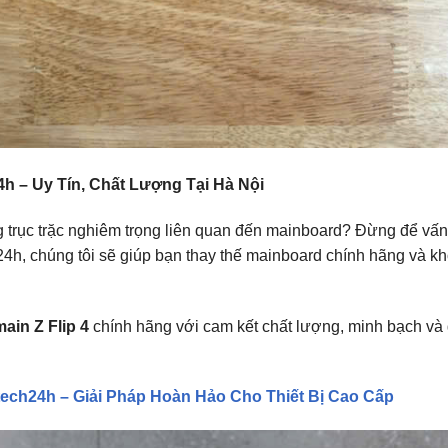
4h – Uy Tín, Chất Lượng Tại Hà Nội
 trục trặc nghiêm trọng liên quan đến mainboard? Đừng để vấn
4h, chúng tôi sẽ giúp bạn thay thế mainboard chính hãng và kh
ain Z Flip 4
chính hãng với cam kết chất lượng, minh bạch và 
 Mtech24h – Giải Pháp Hoàn Hảo Cho Thiết Bị Cao Cấp