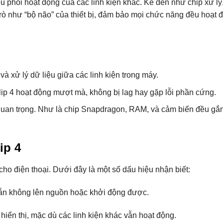
ều phối hoạt động của các linh kiện khác. Kể đến như chip xử l
rò như “bộ não” của thiết bị, đảm bảo mọi chức năng đều hoạt 
và xử lý dữ liệu giữa các linh kiện trong máy.
lip 4 hoạt động mượt mà, không bị lag hay gặp lỗi phần cứng.
an trọng. Như là chip Snapdragon, RAM, và cảm biến đều gắn 
ip 4
cho điện thoại. Dưới đây là một số dấu hiệu nhận biết:
ẫn không lên nguồn hoặc khởi động được.
iển thị, mặc dù các linh kiện khác vẫn hoạt động.