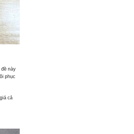
 đề này
ôi phục
giá cả