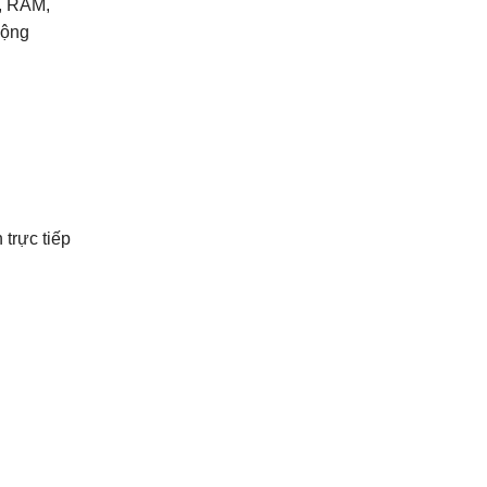
ý, RAM,
động
trực tiếp