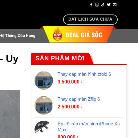
oại, airpods lấy ngay sau 30 phút
ĐẶT LỊCH SỬA CHỮA
Hệ Thống Cửa Hàng
– Uy
SẢN PHẨM MỚI
Thay cáp màn hình zfold 6
3.500.000
₫
Thay cáp màn Zflip 6
2.500.000
₫
Ép cổ cáp màn hình iPhone Xs
Max
900.000
₫