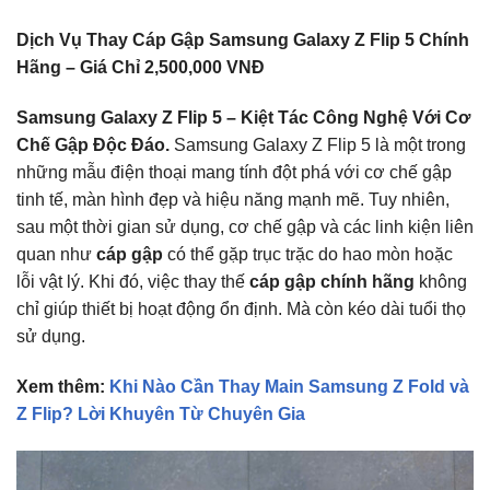
Dịch Vụ Thay Cáp Gập Samsung Galaxy Z Flip 5 Chính
Hãng – Giá Chỉ 2,500,000 VNĐ
Samsung Galaxy Z Flip 5 – Kiệt Tác Công Nghệ Với Cơ
Chế Gập Độc Đáo.
Samsung Galaxy Z Flip 5 là một trong
những mẫu điện thoại mang tính đột phá với cơ chế gập
tinh tế, màn hình đẹp và hiệu năng mạnh mẽ. Tuy nhiên,
sau một thời gian sử dụng, cơ chế gập và các linh kiện liên
quan như
cáp gập
có thể gặp trục trặc do hao mòn hoặc
lỗi vật lý. Khi đó, việc thay thế
cáp gập chính hãng
không
chỉ giúp thiết bị hoạt động ổn định. Mà còn kéo dài tuổi thọ
sử dụng.
Xem thêm:
Khi Nào Cần Thay Main Samsung Z Fold và
Z Flip? Lời Khuyên Từ Chuyên Gia