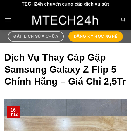
Chuyển
H24h chuyên cung cấp dịch vụ sửa chữa điện thoại, airpo
đến
nội
dung
ĐẶT LỊCH SỬA CHỮA
ĐĂNG KÝ HỌC NGHỀ
Dịch Vụ Thay Cáp Gập
Samsung Galaxy Z Flip 5
Chính Hãng – Giá Chỉ 2,5Tr
16
Th12