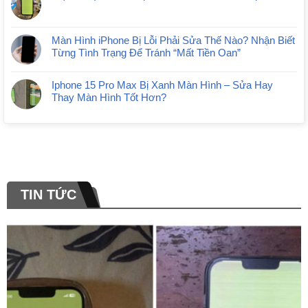
Màn Hình iPhone Bị Lỗi Phải Sửa Thế Nào? Nhận Biết
Từng Tình Trạng Để Tránh “Mất Tiền Oan”
Iphone 15 Pro Max Bị Xanh Màn Hình – Sửa Hay
Thay Màn Hình Tốt Hơn?
TIN TỨC