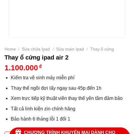
Home
/
Sửa chữa Ipad
/
Sửa main Ipad
/
Thay ổ cứng
Thay ổ cứng ipad air 2
1.100.000
₫
Kiểm tra vệ sinh máy miễn phí
Thay thế ngồi đợi lấy ngay sau 45p đến 1h
Xem trực tiếp kỹ thuật viên thay thế yên tâm đảm bảo
Tất cả linh kiện zin chính hãng
Bảo hành 6 tháng lỗi 1 đổi 1
CHƯƠNG TRÌNH KHUYẾN MẠI DÀNH CHO