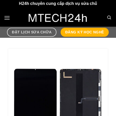
Chuyển
H24h chuyên cung cấp dịch vụ sửa chữa điện thoại, airpo
đến
nội
dung
ĐẶT LỊCH SỬA CHỮA
ĐĂNG KÝ HỌC NGHỀ