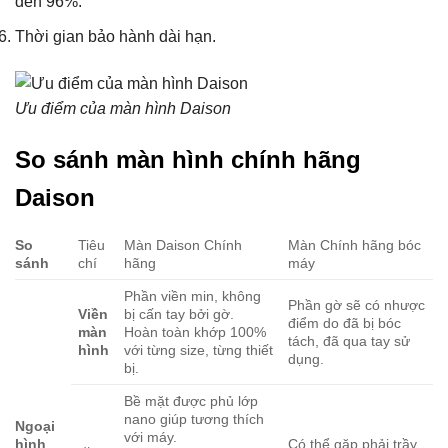
đến 96%.
Thời gian bảo hành dài hạn.
Ưu điểm của màn hình Daison
So sánh màn hình chính hãng
Daison
So
Tiêu
Màn Daison Chính
Màn Chính hãng bóc
sánh
chí
hãng
máy
Phần viền min, không
Phần gờ sẽ có nhược
Viền
bị cấn tay bởi gờ.
điểm do đã bị bóc
màn
Hoàn toàn khớp 100%
tách, đã qua tay sử
hình
với từng size, từng thiết
dụng.
bị.
Bề mặt được phủ lớp
nano giúp tương thích
Ngoại
với máy.
hình
Có thể gặp phải trầy