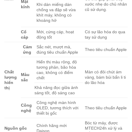
Mặt
xước nhẹ do chủ nhân
Khi dán miếng dán
kính
cũ sử dụng.
chống va đập sẽ vừa
khít máy, không có
khoảng hở
Cổ
Mới, cứng cáp, hoạt
Có sự lão hóa do qua
cáp
động tốt
tay sử dụng
Cảm
Sắc nét, mượt mà,
Theo tiêu chuẩn Apple
ứng
đúng tiêu chuẩn Apple
Hiển thị màu rộng, độ
tương phản, bão hòa
Chất
Màn có đôi chút ám
cao, không có điểm
Màu
lượng
vàng, bám bủi bẩn li ti
chết
sắc
hiển
do lão hóa
Khả năng đọc giữa ảnh
thị
sáng tốt, độ sáng cao
Công nghệ màn hình
Công
OLED, tương thích với
Theo tiêu chuẩn Apple
nghệ
thiết bị gốc
Bóc từ máy, được
Chính hãng mới
Nguồn gốc
MTECH24h xử lý và
Daison