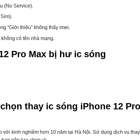
ụ (No Service).
 Sim).
ng “Giới thiệu” không thấy imei.
 không có tên nhà mạng.
2 Pro Max bị hư ic sóng
hi chọn thay ic sóng iPhone 12 Pr
ới kinh nghiệm hơn 10 năm tại Hà Nội. Sử dụng dịch vụ thay
 bạn nên lựa chọn vì: