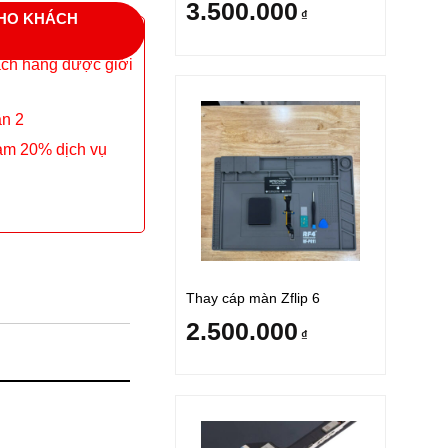
3.500.000
₫
CHO KHÁCH
ách hàng được giới
ần 2
ảm 20% dịch vụ
Thay cáp màn Zflip 6
2.500.000
₫