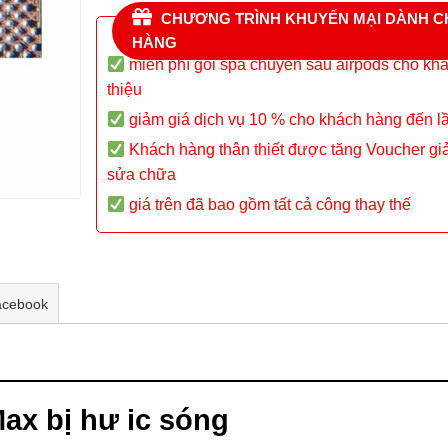
CHƯƠNG TRÌNH KHUYẾN MẠI DÀNH 
HÀNG
miễn phí gói spa chuyên sâu airpods cho kh
thiệu
giảm giá dịch vụ 10 % cho khách hàng đến l
Khách hàng thân thiết được tăng Voucher gi
sửa chữa
giá trên đã bao gồm tất cả công thay thế
acebook
ax bị hư ic sóng