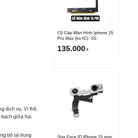
Cổ Cáp Màn Hình Iphone 15
Pro Max (ko IC)- SS
135.000
₫
 dịch vụ. Vì thế,
 bạch giữa hai
ng bỏ lại trung
Sửa Face ID iPhone 15 prm