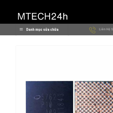
Chuyển
đến
nội
dung
Danh mục sửa chữa
Liên Hệ S