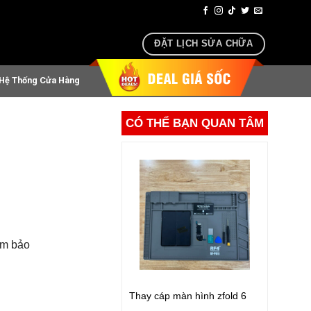
 airpods lấy ngay sau 30 phút
ĐẶT LỊCH SỬA CHỮA
Hệ Thống Cửa Hàng
CÓ THỂ BẠN QUAN TÂM
ảm bảo
Thay cáp màn hình zfold 6