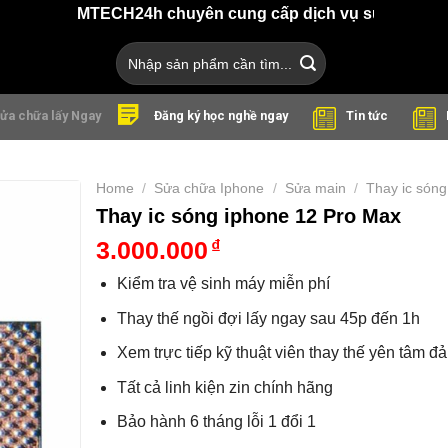
MTECH24h chuyên cung cấp dịch vụ sửa chữa điện thoại,
Search
for:
ửa chữa lấy Ngay
Tin tức
Đăng ký học nghề ngay
Home
/
Sửa chữa Iphone
/
Sửa main
/
Thay ic sóng
Thay ic sóng iphone 12 Pro Max
3.000.000
₫
Kiểm tra vệ sinh máy miễn phí
Thay thế ngồi đợi lấy ngay sau 45p đến 1h
Xem trực tiếp kỹ thuật viên thay thế yên tâm đ
Tất cả linh kiện zin chính hãng
Bảo hành 6 tháng lỗi 1 đổi 1