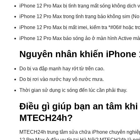
iPhone 12 Pro Max bị tình trạng mất sóng không dịch v
iPhone 12 Pro Max trong tình trạng báo không sim (No
iPhone 12 Pro Max bị mất imei, kiểm tra *#06# hoặc tro
iPhone 12 Pro Max báo sóng ảo ở màn hình Active mà
Nguyên nhân khiến iPhone 1
Do bị va đập mạnh hay rớt từ trên cao.
Do bị rơi vào nước hay vô nước mưa.
Thời gian sử dụng ic sóng đến lúc cần phải thay.
Điều gì giúp bạn an tâm k
MTECH24h?
MTECH24h trung tâm sửa chữa iPhone chuyên nghiệp v
12 Pro Max ở đâu uy tín tại Hà Nội? MTECH24h là nơi