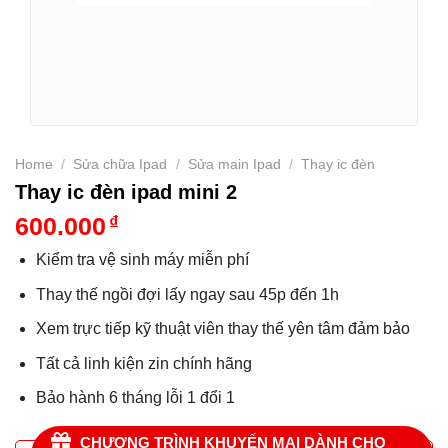
Home
/
Sửa chữa Ipad
/
Sửa main Ipad
/
Thay ic đèn
Thay ic đèn ipad mini 2
600.000
₫
Kiểm tra vệ sinh máy miễn phí
Thay thế ngồi đợi lấy ngay sau 45p đến 1h
Xem trực tiếp kỹ thuật viên thay thế yên tâm đảm bảo
Tất cả linh kiện zin chính hãng
Bảo hành 6 tháng lỗi 1 đổi 1
CHƯƠNG TRÌNH KHUYẾN MẠI DÀNH CHO