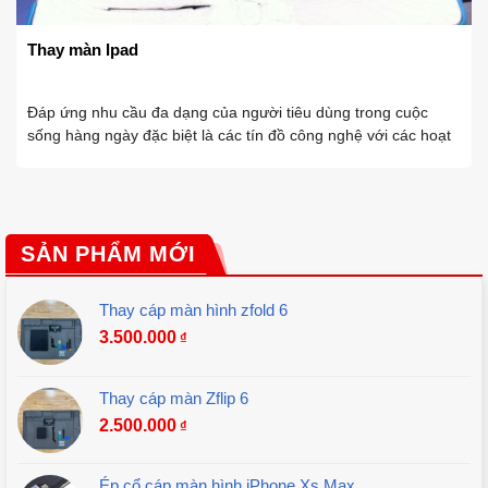
Thay màn Ipad
Đáp ứng nhu cầu đa dạng của người tiêu dùng trong cuộc
sống hàng ngày đặc biệt là các tín đồ công nghệ với các hoạt
động như học tập, công việc, giải trí,…Các nhà sản xuất đã
phát triển ...
SẢN PHẨM MỚI
Thay cáp màn hình zfold 6
3.500.000
₫
Thay cáp màn Zflip 6
2.500.000
₫
Ép cổ cáp màn hình iPhone Xs Max