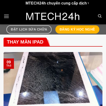
Chuyển
MTECH24h chuyên cung cấp dịch vụ sửa chữa điện 
đến
nội
dung
ĐẶT LỊCH SỬA CHỮA
ĐĂNG KÝ HỌC NGHỀ
THAY MÀN IPAD
09
Th3